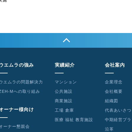
ウエムラの強み
実績紹介
会社案内
ウエムラの問題解決力
マンション
企業理念
ZEH-Mへの取り組み
公共施設
会社概要
商業施設
組織図
オーナー様向け
工場 倉庫
代表あいさつ
医療 福祉 教育施設
中期経営プラ
オーナー懇親会
沿革