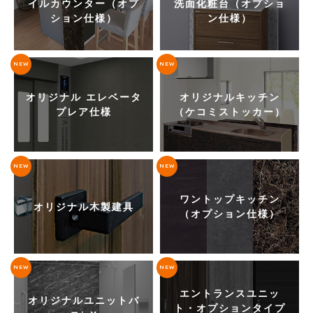
イルカウンター（オプ
洗面化粧台（オプショ
ション仕様）
ン仕様）
NEW
NEW
オリジナル エレベータ
オリジナルキッチン
プレア仕様
（ケコミストッカー）
NEW
NEW
ワントップキッチン
オリジナル木製建具
（オプション仕様）
NEW
NEW
エントランスユニッ
オリジナルユニットバ
ト・オプションタイプ