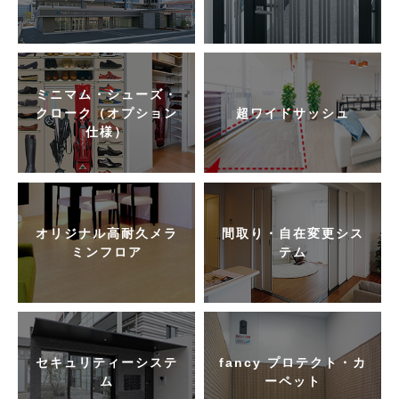
ミニマム・シューズ・
クローク（オプション
超ワイドサッシュ
仕様）
オリジナル高耐久メラ
間取り・自在変更シス
ミンフロア
テム
セキュリティーシステ
fancy プロテクト・カ
ム
ーペット