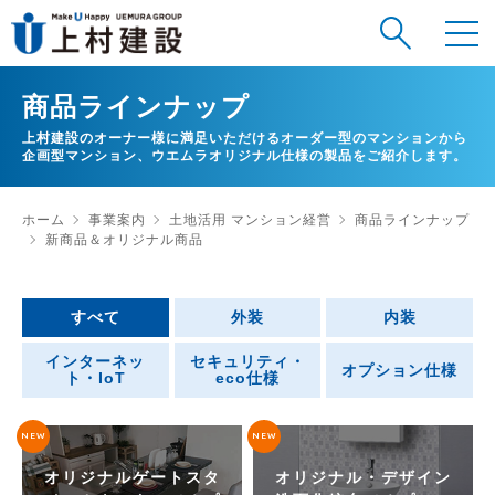
商品ラインナップ
上村建設のオーナー様に満足いただけるオーダー型のマンションから
企画型マンション、ウエムラオリジナル仕様の製品をご紹介します。
ホーム
事業案内
土地活用 マンション経営
商品ラインナップ
新商品＆オリジナル商品
すべて
外装
内装
インターネッ
セキュリティ・
オプション仕様
ト・IoT
eco仕様
NEW
NEW
オリジナルゲートスタ
オリジナル・デザイン