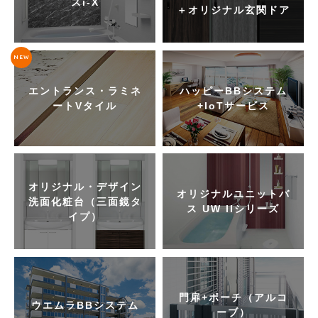
スi-X
＋オリジナル玄関ドア
NEW
エントランス・ラミネ
ハッピーBBシステム
ートVタイル
+IoTサービス
オリジナル・デザイン
オリジナルユニットバ
洗面化粧台（三面鏡タ
ス UW IIシリーズ
イプ）
門扉+ポーチ（アルコ
ウエムラBBシステム
ーブ）