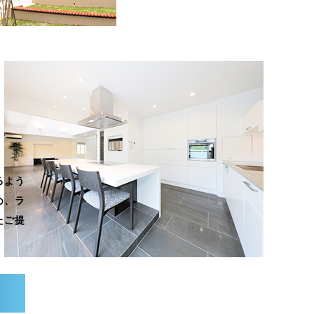
るよう
め、ラ
たご提