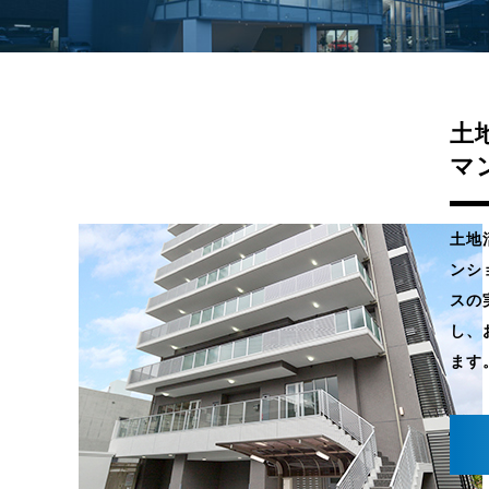
土
マ
土地
ンシ
スの
し、
ます