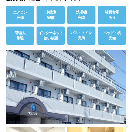
エアコン
冷蔵庫
洗濯機
社員食堂
完備
完備
完備
あり
管理人
インターネット
バス・トイレ
ベッド・机
常駐
使い放題
完備
完備