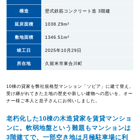
構造
壁式鉄筋コンクリート造 3階建
延床面積
1038.29m²
敷地面積
1346.51m²
竣工日
2025年10月29日
所在地
久留米市東合川町
10棟の貸家を弊社規格型マンション「ソピア」に建て替え。
受け継がれてきた土地の歴史や新しい建物への思いを、オー
ナー様ご本人と息子さんにお伺いしました。
老朽化した10棟の木造貸家を賃貸マンショ
ンに。軟弱地盤という難題もマンションは
3階建てで、一部空き地は月極駐車場に利