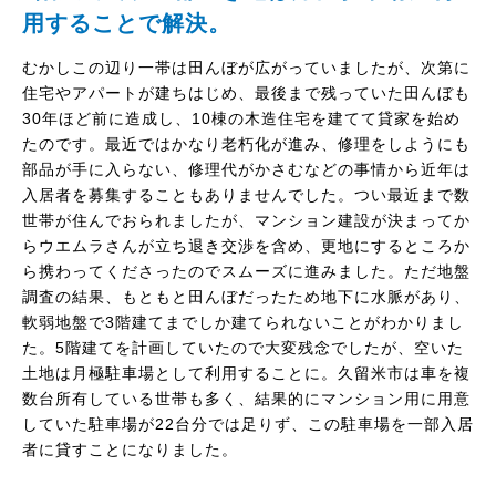
用することで解決。
むかしこの辺り一帯は田んぼが広がっていましたが、次第に
住宅やアパートが建ちはじめ、最後まで残っていた田んぼも
30年ほど前に造成し、10棟の木造住宅を建てて貸家を始め
たのです。最近ではかなり老朽化が進み、修理をしようにも
部品が手に入らない、修理代がかさむなどの事情から近年は
入居者を募集することもありませんでした。つい最近まで数
世帯が住んでおられましたが、マンション建設が決まってか
らウエムラさんが立ち退き交渉を含め、更地にするところか
ら携わってくださったのでスムーズに進みました。ただ地盤
調査の結果、もともと田んぼだったため地下に水脈があり、
軟弱地盤で3階建てまでしか建てられないことがわかりまし
た。5階建てを計画していたので大変残念でしたが、空いた
土地は月極駐車場として利用することに。久留米市は車を複
数台所有している世帯も多く、結果的にマンション用に用意
していた駐車場が22台分では足りず、この駐車場を一部入居
者に貸すことになりました。