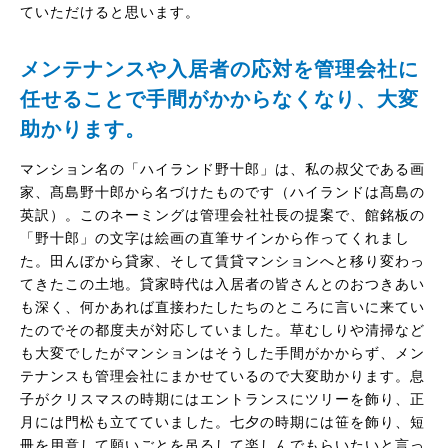
ていただけると思います。
メンテナンスや入居者の応対を管理会社に
任せることで手間がかからなくなり、大変
助かります。
マンション名の「ハイランド野十郎」は、私の叔父である画
家、髙島野十郎から名づけたものです（ハイランドは髙島の
英訳）。このネーミングは管理会社社長の提案で、館銘板の
「野十郎」の文字は絵画の直筆サインから作ってくれまし
た。田んぼから貸家、そして賃貸マンションへと移り変わっ
てきたこの土地。貸家時代は入居者の皆さんとのおつきあい
も深く、何かあれば直接わたしたちのところに言いに来てい
たのでその都度夫が対応していました。草むしりや清掃など
も大変でしたがマンションはそうした手間がかからず、メン
テナンスも管理会社にまかせているので大変助かります。息
子がクリスマスの時期にはエントランスにツリーを飾り、正
月には門松も立てていました。七夕の時期には笹を飾り、短
冊を用意して願いごとを吊るして楽しんでもらいたいと言っ