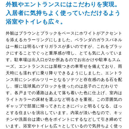
外観やエントランスにはこだわりを実現。
入居者に気持ちよく使っていただけるよう
浴室やトイレも広々。
外観はブラウンとブラックをベースにホワイトがアクセント
を添えるカラーリングにしました。ベランダのガラスパネル
は一般には明るいすりガラスが多いのですが、これをブラッ
クにすることでぐっと重厚感が増し、とても気に入っていま
す。駐車場は出入口が2か所あるのでお出かけや駐車もスム
ーズ。エントランスには屋根つきの車寄せを備えており、雨
天時にも濡れずに乗り降りできるようにしました。エントラ
ンス前にシンボルツリーとなるソテツと存在感のある石を配
し、塀に琉球風のブロックを使ったのは息子のこだわりで
す。各戸までの通路はあえて落ち着いた色に仕上げ、室内は
ライトカラーの床材を選ぶなど明るさを重視。この雰囲気の
ギャップで部屋に帰ってきたときにパッと明るくなる、ほっ
とする住まいを演出しています。内装が淡い色なので、キッ
チンや洗面台は濃い色をポイントにするなどして引き締めて
います。浴室やトイレも広々としているので気持ちよく使っ