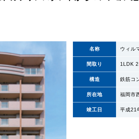
名称
ウィル
間取り
1LDK
構造
鉄筋コ
所在地
福岡市
竣工日
平成21