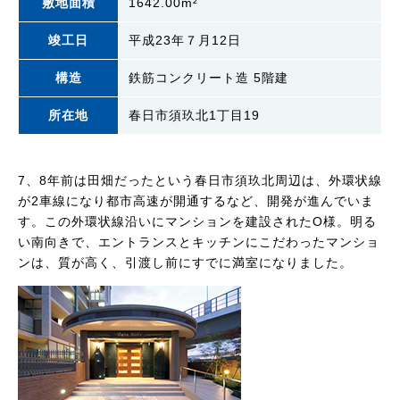
敷地面積
1642.00m²
竣工日
平成23年７月12日
構造
鉄筋コンクリート造 5階建
所在地
春日市須玖北1丁目19
7、8年前は田畑だったという春日市須玖北周辺は、外環状線
が2車線になり都市高速が開通するなど、開発が進んでいま
す。この外環状線沿いにマンションを建設されたO様。明る
い南向きで、エントランスとキッチンにこだわったマンショ
ンは、質が高く、引渡し前にすでに満室になりました。