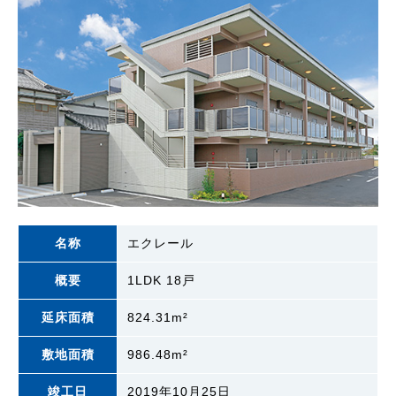
名称
エクレール
概要
1LDK 18戸
延床面積
824.31m²
敷地面積
986.48m²
竣工日
2019年10月25日