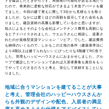
トを建設したときからです。再開発の可能性がある土地だっ
たので、将来的に柔軟な対応ができるよう木造アパートを建
てました。今回の建て替えに際して3社から見積もりを取り
ましたが、なかには驚くほどの高額を提示してきた会社もあ
りました。建設資材の高騰も影響しているかと思いますが、
知人によるとそのような会社はメンテナンス費用も高額にな
るとアドバイスされました。ウエムラさんに相談し、提案さ
れたのが規格型賃貸マンション「ソピア」でした。建設費用
も納得のいくもので、しかもこの土地の条件（建築基準法に
より4階以上は建てられない）にぴったりな3階建てRC造で
した。管理もハッピーハウスさんにおまかせしました。グル
ープで建設したマンションであれば入居者募集も責任をもっ
てやってくださるだろうと考え、安心して依頼することにな
りました。
地域に合うマンションを建てることが大事
と考え、管理会社のハッピーハウスさんか
らも外観のデザインや配色、入居者の満足
度を高めるような仕様をアドバイスしてい