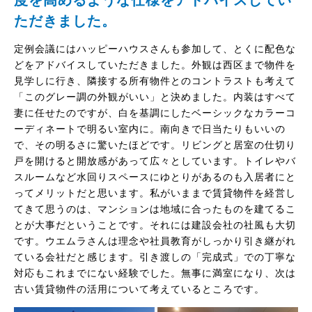
ただきました。
定例会議にはハッピーハウスさんも参加して、とくに配色な
どをアドバイスしていただきました。外観は西区まで物件を
見学しに行き、隣接する所有物件とのコントラストも考えて
「このグレー調の外観がいい」と決めました。内装はすべて
妻に任せたのですが、白を基調にしたベーシックなカラーコ
ーディネートで明るい室内に。南向きで日当たりもいいの
で、その明るさに驚いたほどです。リビングと居室の仕切り
戸を開けると開放感があって広々としています。トイレやバ
スルームなど水回りスペースにゆとりがあるのも入居者にと
ってメリットだと思います。私がいままで賃貸物件を経営し
てきて思うのは、マンションは地域に合ったものを建てるこ
とが大事だということです。それには建設会社の社風も大切
です。ウエムラさんは理念や社員教育がしっかり引き継がれ
ている会社だと感じます。引き渡しの「完成式」での丁寧な
対応もこれまでにない経験でした。無事に満室になり、次は
古い賃貸物件の活用について考えているところです。