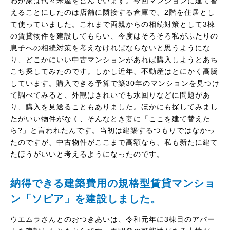
わが家は代々米屋を営んでいます。今回マンションに建て替
えることにしたのは店舗に隣接する倉庫で、2階を住居とし
て使っていました。これまで両親からの相続対策として3棟
の賃貸物件を建設してもらい、今度はそろそろ私がふたりの
息子への相続対策を考えなければならないと思うようにな
り、どこかにいい中古マンションがあれば購入しようとあち
こち探してみたのです。しかし近年、不動産はとにかく高騰
しています。購入できる予算で築30年のマンションを見つけ
て調べてみると、外観はきれいでも水回りなどに問題があ
り、購入を見送ることもありました。ほかにも探してみまし
たがいい物件がなく、そんなとき妻に「ここを建て替えた
ら?」と言われたんです。当初は建築するつもりではなかっ
たのですが、中古物件がここまで高額なら、私も新たに建て
たほうがいいと考えるようになったのです。
納得できる建築費用の規格型賃貸マンショ
ン「ソピア」を建設しました。
ウエムラさんとのおつきあいは、令和元年に3棟目のアパー