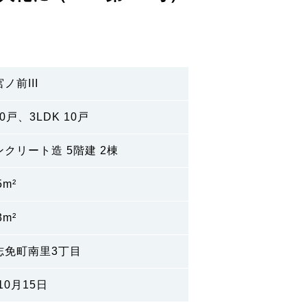
ノ前III
20戸、3LDK 10戸
クリート造 5階建 2棟
5m²
3m²
志免町南里3丁目
10月15日