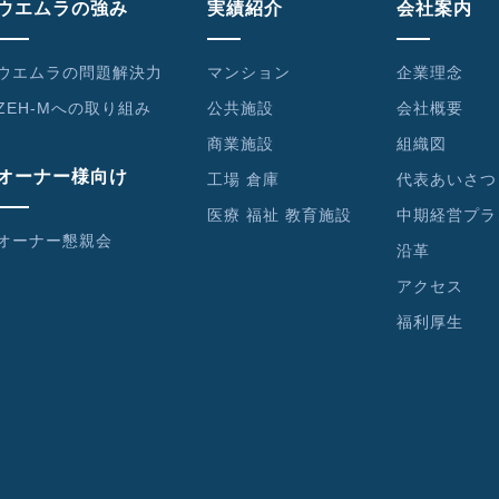
ウエムラの強み
実績紹介
会社案内
ウエムラの問題解決力
マンション
企業理念
ZEH-Mへの取り組み
公共施設
会社概要
商業施設
組織図
オーナー様向け
工場 倉庫
代表あいさつ
医療 福祉 教育施設
中期経営プラ
オーナー懇親会
沿革
アクセス
福利厚生