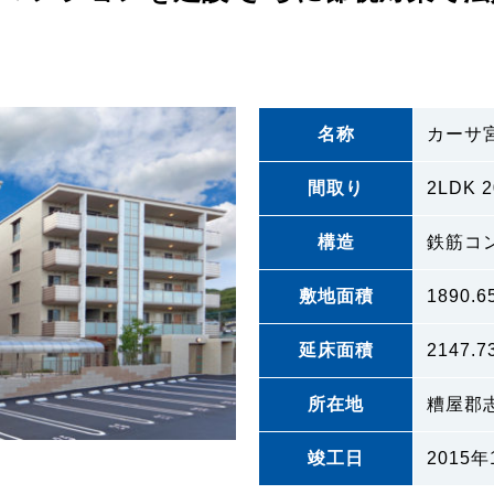
名称
カーサ宮
間取り
2LDK 
構造
鉄筋コン
敷地面積
1890.6
延床面積
2147.7
所在地
糟屋郡
竣工日
2015年