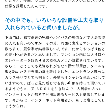
いと考え、今回、ウエムラさんからオススメいただいたＱＬ
仕様を採用したんんです。
その中でも、いろいろな設備や工夫を取り
入れられていると伺いましたが。
下山門は、都市高速の完成やバイパスの整備などで入居希望
の人気も高いのですが、その分、周囲に出来るマンションの
数も多く、競争率が結構激しいんです。だからやっぱり他と
の差別化が必要だと思いまして。マンション内には入り口や
エレベーターを始め４台の監視カメラが設置されています。
さらに、どうしても敬遠されがちな１階の部屋は、タイルを
敷き詰めた各戸専用の庭を設けました。エントランス部分は
ガラス張りでとても明るく、外壁もオシャレな色合いにして
いますので、ぱっと見た感じでも良い印象を持って頂いてい
るようでうｓ。又,ＡＤＳＬを引き込んで、入居者の方々に
インターネットが無料で利用出来るサービスも提供していま
す。今からは、インターネット利用者が、もっと増えるでし
ょうからね。