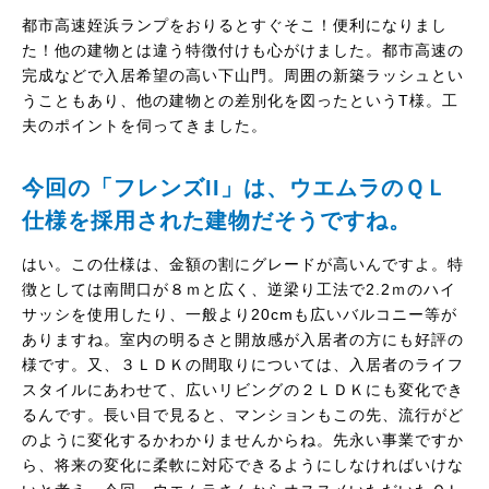
都市高速姪浜ランプをおりるとすぐそこ！便利になりまし
た！他の建物とは違う特徴付けも心がけました。都市高速の
完成などで入居希望の高い下山門。周囲の新築ラッシュとい
うこともあり、他の建物との差別化を図ったというT様。工
夫のポイントを伺ってきました。
今回の「フレンズII」は、ウエムラのＱＬ
仕様を採用された建物だそうですね。
はい。この仕様は、金額の割にグレードが高いんですよ。特
徴としては南間口が８ｍと広く、逆梁り工法で2.2ｍのハイ
サッシを使用したり、一般より20cmも広いバルコニー等が
ありますね。室内の明るさと開放感が入居者の方にも好評の
様です。又、３ＬＤＫの間取りについては、入居者のライフ
スタイルにあわせて、広いリビングの２ＬＤＫにも変化でき
るんです。長い目で見ると、マンションもこの先、流行がど
のように変化するかわかりませんからね。先永い事業ですか
ら、将来の変化に柔軟に対応できるようにしなければいけな