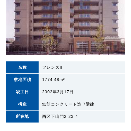
名称
フレンズII
敷地面積
1774.48m²
竣工日
2002年3月17日
構造
鉄筋コンクリート造 7階建
所在地
西区下山門2-23-4