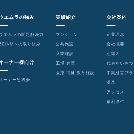
ウエムラの強み
実績紹介
会社案内
ウエムラの問題解決力
マンション
企業理念
ZEH-Mへの取り組み
公共施設
会社概要
商業施設
組織図
オーナー様向け
工場 倉庫
代表あいさつ
医療 福祉 教育施設
中期経営プラ
オーナー懇親会
沿革
アクセス
福利厚生