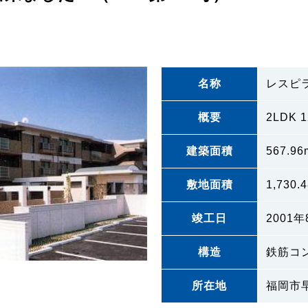
名称
レスピ
概要
2LDK 1
建築面積
567.96
敷地面積
1,730.
竣工日
2001
構造
鉄筋コ
所在地
福岡市早