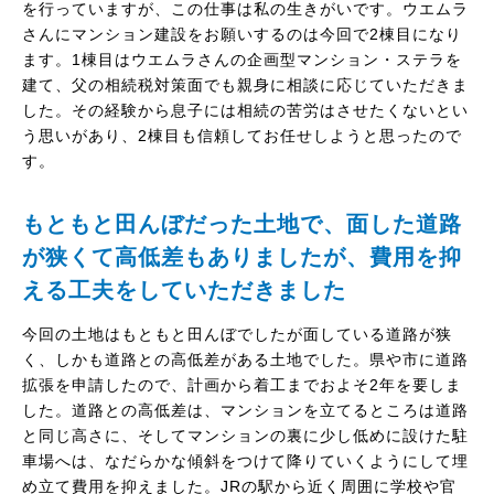
を行っていますが、この仕事は私の生きがいです。ウエムラ
さんにマンション建設をお願いするのは今回で2棟目になり
ます。1棟目はウエムラさんの企画型マンション・ステラを
建て、父の相続税対策面でも親身に相談に応じていただきま
した。その経験から息子には相続の苦労はさせたくないとい
う思いがあり、2棟目も信頼してお任せしようと思ったので
す。
もともと田んぼだった土地で、面した道路
が狭くて高低差もありましたが、費用を抑
える工夫をしていただきました
今回の土地はもともと田んぼでしたが面している道路が狭
く、しかも道路との高低差がある土地でした。県や市に道路
拡張を申請したので、計画から着工までおよそ2年を要しま
した。道路との高低差は、マンションを立てるところは道路
と同じ高さに、そしてマンションの裏に少し低めに設けた駐
車場へは、なだらかな傾斜をつけて降りていくようにして埋
め立て費用を抑えました。JRの駅から近く周囲に学校や官