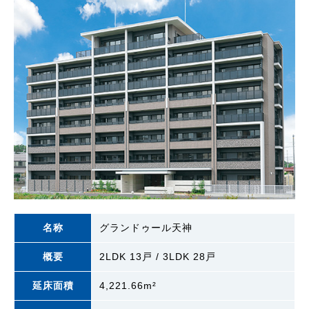
名称
グランドゥール天神
概要
2LDK 13戸 / 3LDK 28戸
延床面積
4,221.66m²