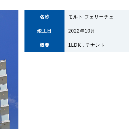
名称
モルト フェリーチェ
竣工日
2022年10月
概要
1LDK , テナント