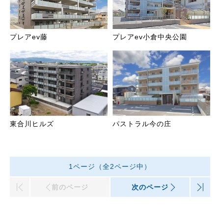
プレアev藤
プレアev小倉中央公園
東合川ヒルズ
パストラル今の庄
1ページ（全2ページ中）
|<
前のページ
次のページ
>|