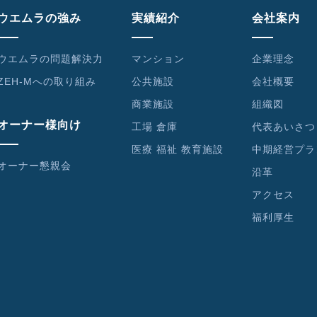
ウエムラの強み
実績紹介
会社案内
ウエムラの問題解決力
マンション
企業理念
ZEH-Mへの取り組み
公共施設
会社概要
商業施設
組織図
オーナー様向け
工場 倉庫
代表あいさつ
医療 福祉 教育施設
中期経営プラ
オーナー懇親会
沿革
アクセス
福利厚生