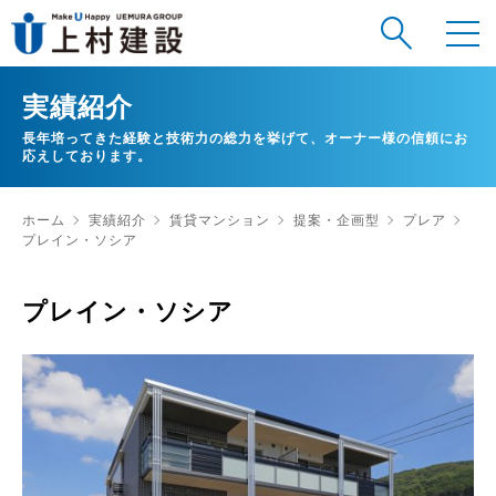
実績紹介
長年培ってきた経験と技術力の総力を挙げて、オーナー様の信頼にお
応えしております。
ホーム
実績紹介
賃貸マンション
提案・企画型
プレア
プレイン・ソシア
プレイン・ソシア