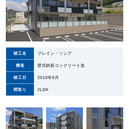
竣工名
プレイン・ソシア
構造
壁式鉄筋コンクリート造
竣工日
2018年8月
間取り
2LDK