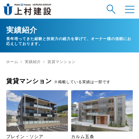
実績紹介
長年培ってきた経験と技術力の総力を挙げて、オーナー様の信頼にお
応えしております。
ホーム
実績紹介
賃貸マンション
賃貸マンション
※掲載している実績は一部です
プレイン・ソシア
カルム五条