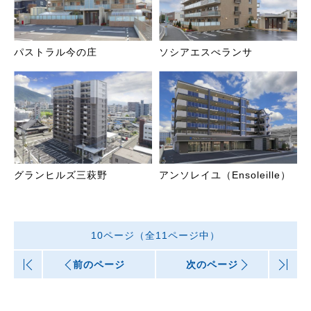
パストラル今の庄
ソシアエスぺランサ
グランヒルズ三萩野
アンソレイユ（Ensoleille）
10ページ（全11ページ中）
|<
前のページ
次のページ
>|